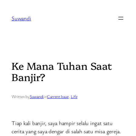
Skip
to
Suwandi
content
Ke Mana Tuhan Saat
Banjir?
Written by
Suwandi
in
Current Issue
, 
Life
Tiap kali banjir, saya hampir selalu ingat satu
cerita yang saya dengar di salah satu misa gereja.