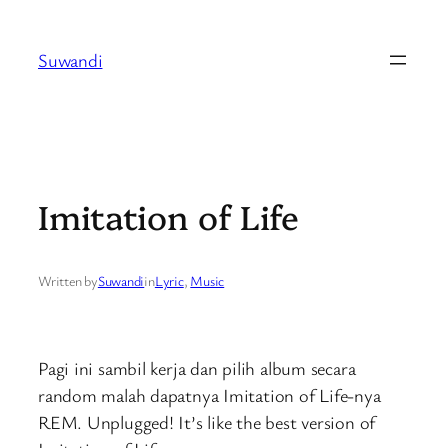
Skip
to
Suwandi
content
Imitation of Life
Written by
Suwandi
in
Lyric
, 
Music
Pagi ini sambil kerja dan pilih album secara
random malah dapatnya Imitation of Life-nya
REM. Unplugged! It’s like the best version of