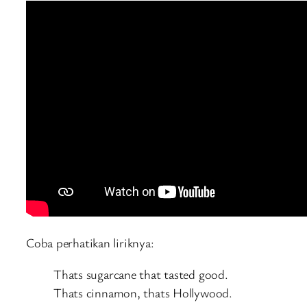
Coba perhatikan liriknya:
Thats sugarcane that tasted good.
Thats cinnamon, thats Hollywood.