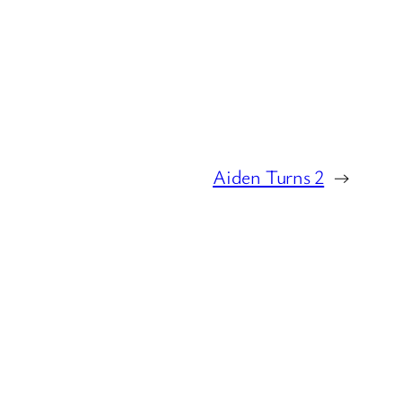
Aiden Turns 2
→