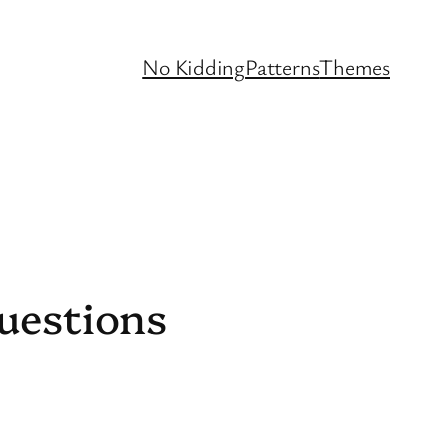
No Kidding
Patterns
Themes
uestions