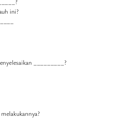
_____?
auh ini?
_____
 menyelesaikan _________?
h melakukannya?